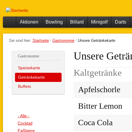
Piazza
Dir
Bowling,
Bowling
zu
Billard,
Minigolf,
Center
Inha
Darts,
Aktionen
Bowling
Billard
Minigolf
Darts
Restaurant,
Eventraum
Starts
Sie sind hier:
Startseite
/
Gastronomie
/
Unsere Getränkekarte
eite
Unsere Geträ
Gastronomie
Speisekarte
Kaltgetränke
Getränkekarte
Buffets
Apfelschorle
Bitter Lemon
- Alle -
Coca Cola
Cocktail
Faßbiere