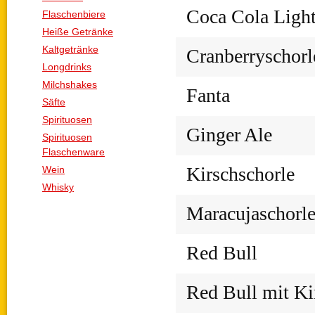
Coca Cola Ligh
Flaschenbiere
Heiße Getränke
Kaltgetränke
Cranberryschorl
Longdrinks
Milchshakes
Fanta
Säfte
Spirituosen
Ginger Ale
Spirituosen
Flaschenware
Kirschschorle
Wein
Whisky
Maracujaschorl
Red Bull
Red Bull mit Ki