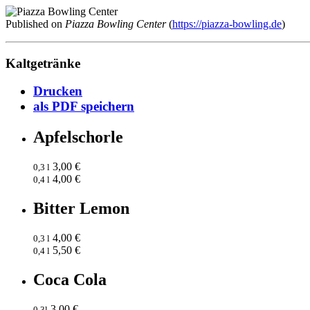
Published on
Piazza Bowling Center
(
https://piazza-bowling.de
)
Kaltgetränke
Drucken
als PDF speichern
Apfelschorle
3,00 €
0,3 l
4,00 €
0,4 l
Bitter Lemon
4,00 €
0,3 l
5,50 €
0,4 l
Coca Cola
3,00 €
0,3l