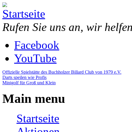
Direkt zum Inhalt
Piazza
Bowling,
Rufen Sie uns an, wir helfe
Bowling
Billard,
Center
Minigolf,
Darts,
Facebook
Restaurant,
Eventraum
YouTube
Offizielle Spielstätte des Buchholzer Billard Club von 1979 e.V.
Darts speilen wie Profis
Minigolf für Groß und Klein
Main menu
Startseite
Aktionen