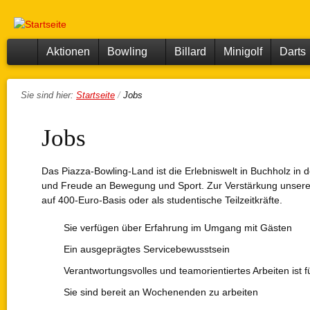
Piazza
Dir
Bowling,
Bowling
zu
Billard,
Minigolf,
Center
Inha
Darts,
Aktionen
Bowling
Billard
Minigolf
Darts
Restaurant,
Eventraum
Starts
Sie sind hier:
Startseite
/
Jobs
eite
Jobs
Das Piazza-Bowling-Land ist die Erlebniswelt in Buchholz in
und Freude an Bewegung und Sport. Zur Verstärkung unseres 
auf 400-Euro-Basis oder als studentische Teilzeitkräfte.
Sie verfügen über Erfahrung im Umgang mit Gästen
Ein ausgeprägtes Servicebewusstsein
Verantwortungsvolles und teamorientiertes Arbeiten ist f
Sie sind bereit an Wochenenden zu arbeiten