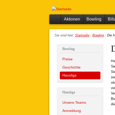
Piazza
Bowling,
Bowling
Billard,
Minigolf,
Center
Darts,
Aktionen
Bowling
Bill
Restaurant,
Eventraum
Starts
Sie sind hier:
Startseite
/
Bowling
/
Die H
eite
D
Bowling
Preise
Ha
Se
Geschichte
Si
Hausliga
si
ob
vi
Hausliga
Ve
Bo
Unsere Teams
di
Anmeldung