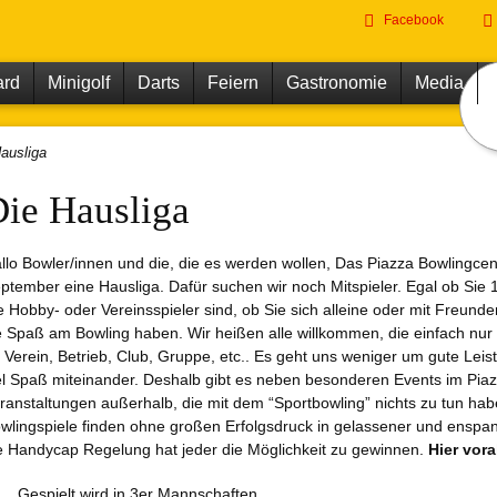
Direkt
Facebook
zum
Inhalt
ard
Minigolf
Darts
Feiern
Gastronomie
Media
ausliga
Offizie
Spiels
ie Hausliga
Buchh
Billar
von 1
llo Bowler/innen und die, die es werden wollen, Das Piazza Bowlingcen
ptember eine Hausliga. Dafür suchen wir noch Mitspieler. Egal ob Sie
e Hobby- oder Vereinsspieler sind, ob Sie sich alleine oder mit Freunden
e Spaß am Bowling haben. Wir heißen alle willkommen, die einfach nu
 Verein, Betrieb, Club, Gruppe, etc.. Es geht uns weniger um gute Lei
el Spaß miteinander. Deshalb gibt es neben besonderen Events im Pia
ranstaltungen außerhalb, die mit dem “Sportbowling” nichts zu tun habe
wlingspiele finden ohne großen Erfolgsdruck in gelassener und enspan
e Handycap Regelung hat jeder die Möglichkeit zu gewinnen.
Hier vor
Gespielt wird in 3er Mannschaften