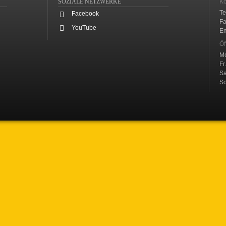
SOZIALE NETZWERKE
Ko
Te
Facebook
Fa
YouTube
Em
Öf
Mo
Fr.
Sa
So