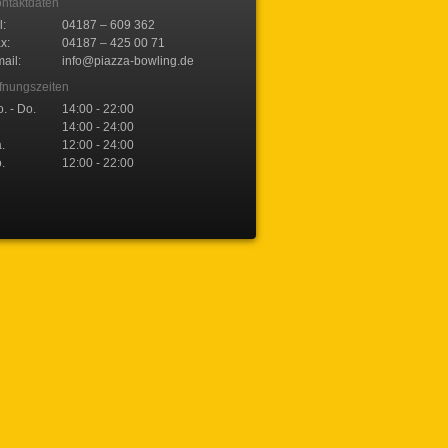
ntaktdaten
l:
04187 – 609 362
x:
04187 – 425 00 71
ail:
info@piazza-bowling.de
fnungszeiten
. - Do.
14:00 - 22:00
14:00 - 24:00
.
12:00 - 24:00
.
12:00 - 22:00