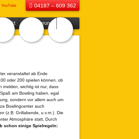
04187 – 609 362
YouTube
Kontakt
Reservierung
lle
Darts speilen
Minigolf für
tätte des
wie Profis
Groß und
olzer
Klein
d Club
979 e.V.
ter veranstaltet ab Ende
 100 oder 200 spielen können, ob
 melden, wichtig ist nur, dass
r Spaß am Bowling haben, egal
stung, sondern vor allem auch um
zza Bowlingcenter auch
n (z.B. Grillabende, u.v.m.). Die
nter Atmosphäre statt, Durch
ab schon einige Spielregeln: