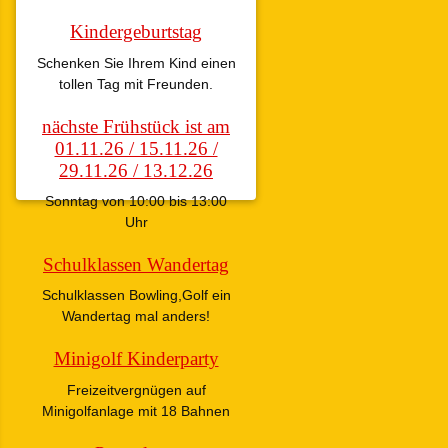
Kindergeburtstag
Schenken Sie Ihrem Kind einen
tollen Tag mit Freunden.
nächste Frühstück ist am
01.11.26 / 15.11.26 /
29.11.26 / 13.12.26
Sonntag von 10:00 bis 13:00
Uhr
Schulklassen Wandertag
Schulklassen Bowling,Golf ein
Wandertag mal anders!
Minigolf Kinderparty
Freizeitvergnügen auf
Minigolfanlage mit 18 Bahnen