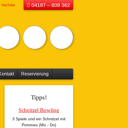
04187 – 609 362
YouTube
fizielle
Darts speilen
Minigolf für
ielstätte des
wie Profis
Groß und
chholzer
Klein
llard Club
n 1979 e.V.
Kontakt
Reservierung
Tipps!
Schnitzel Bowling
3 Spiele und ein Schnitzel mit
Pommes (Mo - Do)