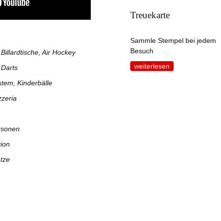
Treuekarte
Sammle Stempel bei jedem
Besuch
illardtische, Air Hockey
weiterlesen
 Darts
tem, Kinderbälle
zzeria
rsonen
tion
ätze