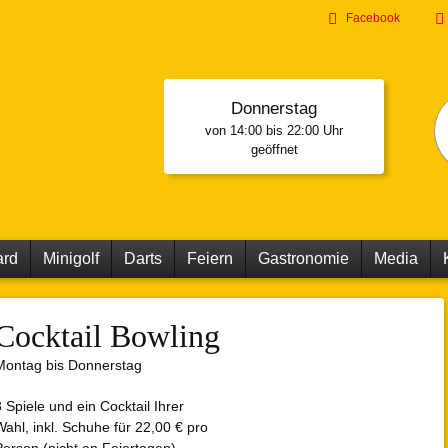
Direkt
Facebook
zum
Inhalt
Donnerstag
von 14:00 bis 22:00 Uhr
geöffnet
Of
Sp
Bu
Bi
vo
ard
Minigolf
Darts
Feiern
Gastronomie
Media
Cocktail Bowling
Montag bis Donnerstag
3 Spiele und ein Cocktail Ihrer
Wahl, inkl. Schuhe für 22,00 € pro