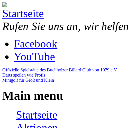
Direkt zum Inhalt
Piazza
Bowling,
Rufen Sie uns an, wir helfe
Bowling
Billard,
Center
Minigolf,
Darts,
Facebook
Restaurant,
Eventraum
YouTube
Offizielle Spielstätte des Buchholzer Billard Club von 1979 e.V.
Darts speilen wie Profis
Minigolf für Groß und Klein
Main menu
Startseite
Aktionen