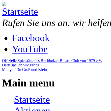
Direkt zum Inhalt
Piazza
Bowling,
Rufen Sie uns an, wir helfe
Bowling
Billard,
Center
Minigolf,
Darts,
Facebook
Restaurant,
Eventraum
YouTube
Offizielle Spielstätte des Buchholzer Billard Club von 1979 e.V.
Darts speilen wie Profis
Minigolf für Groß und Klein
Main menu
Startseite
Aktionen