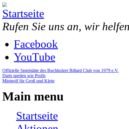
Direkt zum Inhalt
Piazza
Bowling,
Rufen Sie uns an, wir helfe
Bowling
Billard,
Center
Minigolf,
Darts,
Facebook
Restaurant,
Eventraum
YouTube
Offizielle Spielstätte des Buchholzer Billard Club von 1979 e.V.
Darts speilen wie Profis
Minigolf für Groß und Klein
Main menu
Startseite
Aktionen