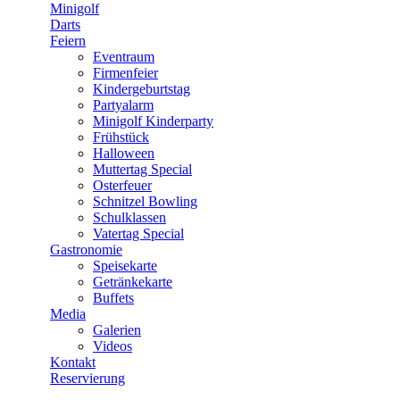
Minigolf
Darts
Feiern
Eventraum
Firmenfeier
Kindergeburtstag
Partyalarm
Minigolf Kinderparty
Frühstück
Halloween
Muttertag Special
Osterfeuer
Schnitzel Bowling
Schulklassen
Vatertag Special
Gastronomie
Speisekarte
Getränkekarte
Buffets
Media
Galerien
Videos
Kontakt
Reservierung