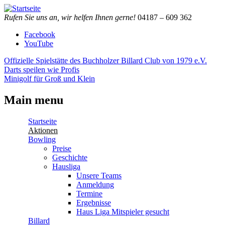
Direkt zum Inhalt
Piazza
Bowling,
Rufen Sie uns an, wir helfen Ihnen gerne!
04187 – 609 362
Bowling
Billard,
Facebook
Center
Minigolf,
YouTube
Darts,
Restaurant,
Offizielle Spielstätte des Buchholzer Billard Club von 1979 e.V.
Eventraum
Darts speilen wie Profis
Minigolf für Groß und Klein
Main menu
Startseite
Aktionen
Bowling
Preise
Geschichte
Hausliga
Unsere Teams
Anmeldung
Termine
Ergebnisse
Haus Liga Mitspieler gesucht
Billard